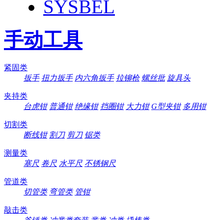
SYSBEL
手动工具
紧固类
扳手
扭力扳手
内六角扳手
拉铆枪
螺丝批
旋具头
夹持类
台虎钳
普通钳
绝缘钳
挡圈钳
大力钳
G型夹钳
多用钳
切割类
断线钳
割刀
剪刀
锯类
测量类
塞尺
卷尺
水平尺
不锈钢尺
管道类
切管类
弯管类
管钳
敲击类