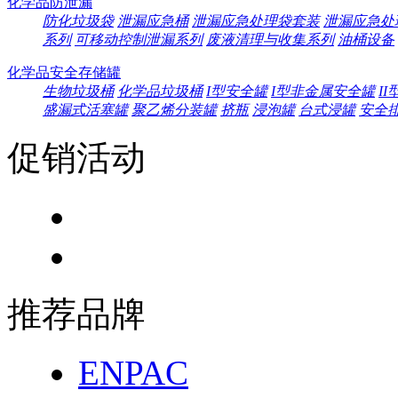
化学品防泄漏
防化垃圾袋
泄漏应急桶
泄漏应急处理袋套装
泄漏应急处
系列
可移动控制泄漏系列
废液清理与收集系列
油桶设备
化学品安全存储罐
生物垃圾桶
化学品垃圾桶
I型安全罐
I型非金属安全罐
I
盛漏式活塞罐
聚乙烯分装罐
挤瓶
浸泡罐
台式浸罐
安全
促销活动
推荐品牌
ENPAC