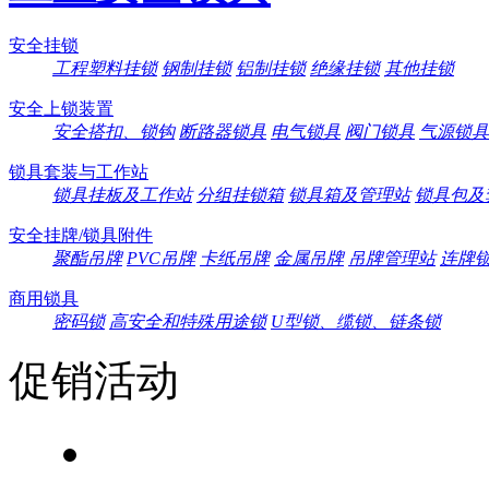
安全挂锁
工程塑料挂锁
钢制挂锁
铝制挂锁
绝缘挂锁
其他挂锁
安全上锁装置
安全搭扣、锁钩
断路器锁具
电气锁具
阀门锁具
气源锁具
锁具套装与工作站
锁具挂板及工作站
分组挂锁箱
锁具箱及管理站
锁具包及
安全挂牌/锁具附件
聚酯吊牌
PVC吊牌
卡纸吊牌
金属吊牌
吊牌管理站
连牌
商用锁具
密码锁
高安全和特殊用途锁
U型锁、缆锁、链条锁
促销活动