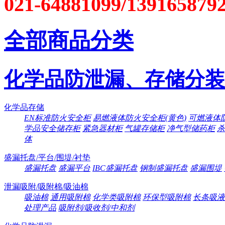
021-64881099/139165879
全部商品分类
化学品防泄漏、存储分装
化学品存储
EN标准防火安全柜
易燃液体防火安全柜(黄色)
可燃液体防
学品安全储存柜
紧急器材柜
气罐存储柜
净气型储药柜
杀
体
盛漏托盘/平台/围堤/衬垫
盛漏托盘
盛漏平台
IBC盛漏托盘
钢制盛漏托盘
盛漏围堤
泄漏吸附/吸附棉/吸油棉
吸油棉
通用吸附棉
化学类吸附棉
环保型吸附棉
长条吸液
处理产品
吸附剂/吸收剂/中和剂