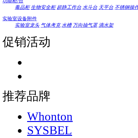
功能柜/台
毒品柜
生物安全柜
超静工作台
水斗台
天平台
不锈钢操
实验室设备附件
实验室龙头
气体考克
水槽
万向抽气罩
滴水架
促销活动
推荐品牌
Whonton
SYSBEL