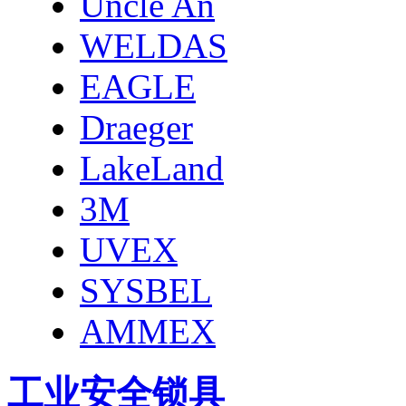
Uncle An
WELDAS
EAGLE
Draeger
LakeLand
3M
UVEX
SYSBEL
AMMEX
工业安全锁具