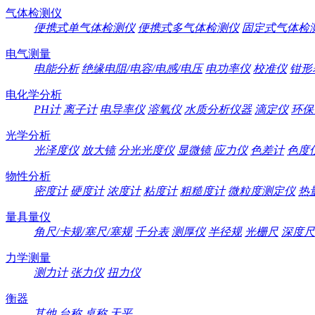
气体检测仪
便携式单气体检测仪
便携式多气体检测仪
固定式气体检
电气测量
电能分析
绝缘电阻/电容/电感/电压
电功率仪
校准仪
钳形
电化学分析
PH计
离子计
电导率仪
溶氧仪
水质分析仪器
滴定仪
环保
光学分析
光泽度仪
放大镜
分光光度仪
显微镜
应力仪
色差计
色度
物性分析
密度计
硬度计
浓度计
粘度计
粗糙度计
微粒度测定仪
热
量具量仪
角尺/卡规/塞尺/塞规
千分表
测厚仪
半径规
光栅尺
深度尺
力学测量
测力计
张力仪
扭力仪
衡器
其他
台称
桌称
天平