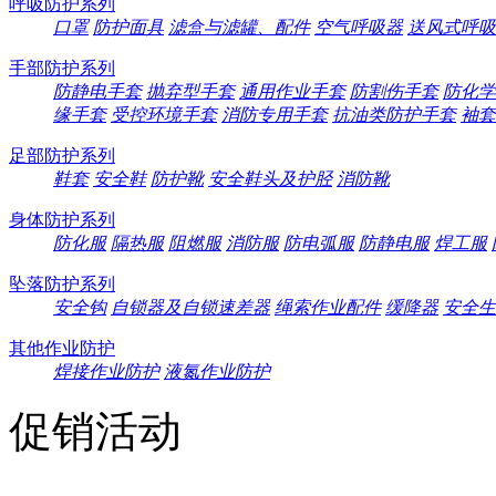
呼吸防护系列
口罩
防护面具
滤盒与滤罐、配件
空气呼吸器
送风式呼吸
手部防护系列
防静电手套
抛弃型手套
通用作业手套
防割伤手套
防化学
缘手套
受控环境手套
消防专用手套
抗油类防护手套
袖套
足部防护系列
鞋套
安全鞋
防护靴
安全鞋头及护胫
消防靴
身体防护系列
防化服
隔热服
阻燃服
消防服
防电弧服
防静电服
焊工服
坠落防护系列
安全钩
自锁器及自锁速差器
绳索作业配件
缓降器
安全生
其他作业防护
焊接作业防护
液氮作业防护
促销活动