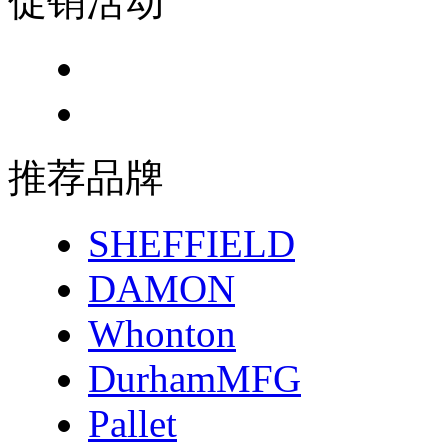
促销活动
推荐品牌
SHEFFIELD
DAMON
Whonton
DurhamMFG
Pallet