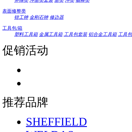
斧锤类
冲凿类套装
凿类
冲类
撬棒类
表面修整类
钳工锉
金刚石锉
修边器
工具包/箱
塑料工具箱
金属工具箱
工具包套装
铝合金工具箱
工具包
促销活动
推荐品牌
SHEFFIELD