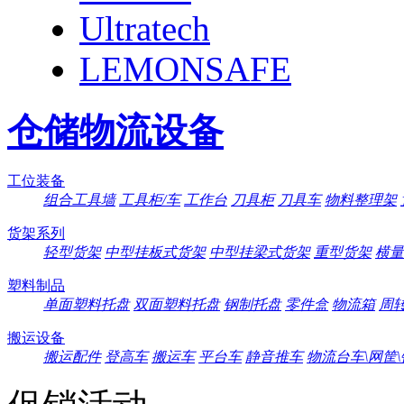
Ultratech
LEMONSAFE
仓储物流设备
工位装备
组合工具墙
工具柜/车
工作台
刀具柜
刀具车
物料整理架
货架系列
轻型货架
中型挂板式货架
中型挂梁式货架
重型货架
横量
塑料制品
单面塑料托盘
双面塑料托盘
钢制托盘
零件盒
物流箱
周
搬运设备
搬运配件
登高车
搬运车
平台车
静音推车
物流台车\网筐