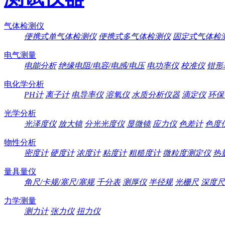
气体检测仪
便携式单气体检测仪
便携式多气体检测仪
固定式气体检
电气测量
电能分析
绝缘电阻/电容/电感/电压
电功率仪
校准仪
钳形
电化学分析
PH计
离子计
电导率仪
溶氧仪
水质分析仪器
滴定仪
环保
光学分析
光泽度仪
放大镜
分光光度仪
显微镜
应力仪
色差计
色度
物性分析
密度计
硬度计
浓度计
粘度计
粗糙度计
微粒度测定仪
热
量具量仪
角尺/卡规/塞尺/塞规
千分表
测厚仪
半径规
光栅尺
深度尺
力学测量
测力计
张力仪
扭力仪