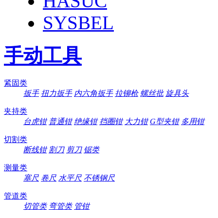
HASUC
SYSBEL
手动工具
紧固类
扳手
扭力扳手
内六角扳手
拉铆枪
螺丝批
旋具头
夹持类
台虎钳
普通钳
绝缘钳
挡圈钳
大力钳
G型夹钳
多用钳
切割类
断线钳
割刀
剪刀
锯类
测量类
塞尺
卷尺
水平尺
不锈钢尺
管道类
切管类
弯管类
管钳