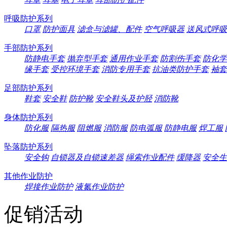
呼吸防护系列
口罩
防护面具
滤盒与滤罐、配件
空气呼吸器
送风式呼吸
手部防护系列
防静电手套
抛弃型手套
通用作业手套
防割伤手套
防化学
缘手套
受控环境手套
消防专用手套
抗油类防护手套
袖套
足部防护系列
鞋套
安全鞋
防护靴
安全鞋头及护胫
消防靴
身体防护系列
防化服
隔热服
阻燃服
消防服
防电弧服
防静电服
焊工服
坠落防护系列
安全钩
自锁器及自锁速差器
绳索作业配件
缓降器
安全生
其他作业防护
焊接作业防护
液氮作业防护
促销活动