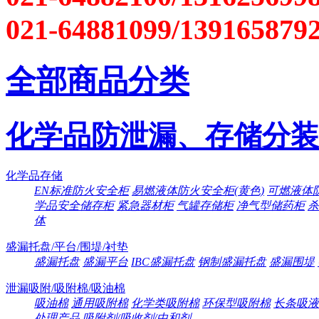
021-64881099/139165879
全部商品分类
化学品防泄漏、存储分装
化学品存储
EN标准防火安全柜
易燃液体防火安全柜(黄色)
可燃液体防
学品安全储存柜
紧急器材柜
气罐存储柜
净气型储药柜
杀
体
盛漏托盘/平台/围堤/衬垫
盛漏托盘
盛漏平台
IBC盛漏托盘
钢制盛漏托盘
盛漏围堤
泄漏吸附/吸附棉/吸油棉
吸油棉
通用吸附棉
化学类吸附棉
环保型吸附棉
长条吸液
处理产品
吸附剂/吸收剂/中和剂