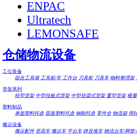
ENPAC
Ultratech
LEMONSAFE
仓储物流设备
工位装备
组合工具墙
工具柜/车
工作台
刀具柜
刀具车
物料整理架
货架系列
轻型货架
中型挂板式货架
中型挂梁式货架
重型货架
横量
塑料制品
单面塑料托盘
双面塑料托盘
钢制托盘
零件盒
物流箱
周
搬运设备
搬运配件
登高车
搬运车
平台车
静音推车
物流台车\网筐