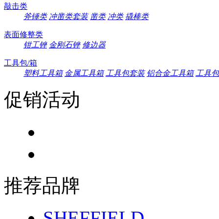
敲击类
斧锤类
冲凿类套装
凿类
冲类
撬棒类
表面修整类
钳工锉
金刚石锉
修边器
工具包/箱
塑料工具箱
金属工具箱
工具包套装
铝合金工具箱
工具包
促销活动
推荐品牌
SHEFFIELD