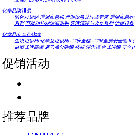
化学品防泄漏
防化垃圾袋
泄漏应急桶
泄漏应急处理袋套装
泄漏应急处
系列
可移动控制泄漏系列
废液清理与收集系列
油桶设备
化学品安全存储罐
生物垃圾桶
化学品垃圾桶
I型安全罐
I型非金属安全罐
I
盛漏式活塞罐
聚乙烯分装罐
挤瓶
浸泡罐
台式浸罐
安全
促销活动
推荐品牌