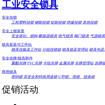
工业安全锁具
安全挂锁
工程塑料挂锁
钢制挂锁
铝制挂锁
绝缘挂锁
其他挂锁
安全上锁装置
安全搭扣、锁钩
断路器锁具
电气锁具
阀门锁具
气源锁具
锁具套装与工作站
锁具挂板及工作站
分组挂锁箱
锁具箱及管理站
锁具包及
安全挂牌/锁具附件
聚酯吊牌
PVC吊牌
卡纸吊牌
金属吊牌
吊牌管理站
连牌
商用锁具
密码锁
高安全和特殊用途锁
U型锁、缆锁、链条锁
促销活动