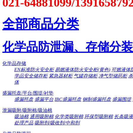
021-64881099/139165879
全部商品分类
化学品防泄漏、存储分装
化学品存储
EN标准防火安全柜
易燃液体防火安全柜(黄色)
可燃液体防
学品安全储存柜
紧急器材柜
气罐存储柜
净气型储药柜
杀
体
盛漏托盘/平台/围堤/衬垫
盛漏托盘
盛漏平台
IBC盛漏托盘
钢制盛漏托盘
盛漏围堤
泄漏吸附/吸附棉/吸油棉
吸油棉
通用吸附棉
化学类吸附棉
环保型吸附棉
长条吸液
处理产品
吸附剂/吸收剂/中和剂