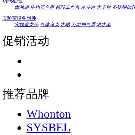
功能柜/台
毒品柜
生物安全柜
超静工作台
水斗台
天平台
不锈钢操
实验室设备附件
实验室龙头
气体考克
水槽
万向抽气罩
滴水架
促销活动
推荐品牌
Whonton
SYSBEL