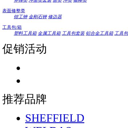
斧锤类
冲凿类套装
凿类
冲类
撬棒类
表面修整类
钳工锉
金刚石锉
修边器
工具包/箱
塑料工具箱
金属工具箱
工具包套装
铝合金工具箱
工具包
促销活动
推荐品牌
SHEFFIELD