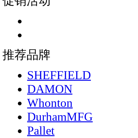
促销活动
推荐品牌
SHEFFIELD
DAMON
Whonton
DurhamMFG
Pallet