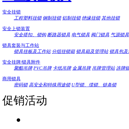
安全挂锁
工程塑料挂锁
钢制挂锁
铝制挂锁
绝缘挂锁
其他挂锁
安全上锁装置
安全搭扣、锁钩
断路器锁具
电气锁具
阀门锁具
气源锁具
锁具套装与工作站
锁具挂板及工作站
分组挂锁箱
锁具箱及管理站
锁具包及
安全挂牌/锁具附件
聚酯吊牌
PVC吊牌
卡纸吊牌
金属吊牌
吊牌管理站
连牌
商用锁具
密码锁
高安全和特殊用途锁
U型锁、缆锁、链条锁
促销活动