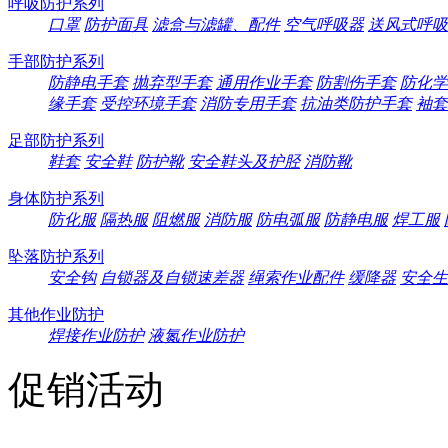
呼吸防护系列
口罩
防护面具
滤盒与滤罐、配件
空气呼吸器
送风式呼吸
手部防护系列
防静电手套
抛弃型手套
通用作业手套
防割伤手套
防化学
缘手套
受控环境手套
消防专用手套
抗油类防护手套
袖套
足部防护系列
鞋套
安全鞋
防护靴
安全鞋头及护胫
消防靴
身体防护系列
防化服
隔热服
阻燃服
消防服
防电弧服
防静电服
焊工服
坠落防护系列
安全钩
自锁器及自锁速差器
绳索作业配件
缓降器
安全生
其他作业防护
焊接作业防护
液氮作业防护
促销活动