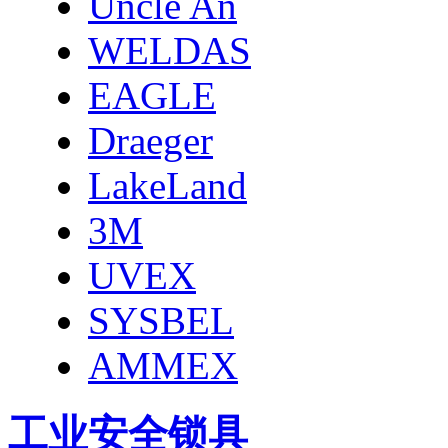
Uncle An
WELDAS
EAGLE
Draeger
LakeLand
3M
UVEX
SYSBEL
AMMEX
工业安全锁具