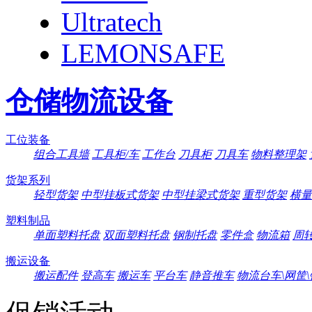
Ultratech
LEMONSAFE
仓储物流设备
工位装备
组合工具墙
工具柜/车
工作台
刀具柜
刀具车
物料整理架
货架系列
轻型货架
中型挂板式货架
中型挂梁式货架
重型货架
横量
塑料制品
单面塑料托盘
双面塑料托盘
钢制托盘
零件盒
物流箱
周
搬运设备
搬运配件
登高车
搬运车
平台车
静音推车
物流台车\网筐