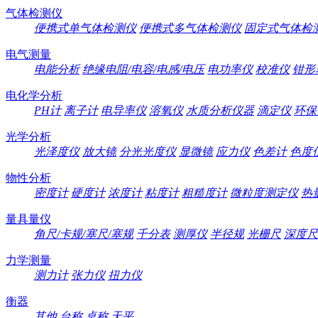
气体检测仪
便携式单气体检测仪
便携式多气体检测仪
固定式气体检
电气测量
电能分析
绝缘电阻/电容/电感/电压
电功率仪
校准仪
钳形
电化学分析
PH计
离子计
电导率仪
溶氧仪
水质分析仪器
滴定仪
环保
光学分析
光泽度仪
放大镜
分光光度仪
显微镜
应力仪
色差计
色度
物性分析
密度计
硬度计
浓度计
粘度计
粗糙度计
微粒度测定仪
热
量具量仪
角尺/卡规/塞尺/塞规
千分表
测厚仪
半径规
光栅尺
深度尺
力学测量
测力计
张力仪
扭力仪
衡器
其他
台称
桌称
天平