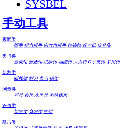
SYSBEL
手动工具
紧固类
扳手
扭力扳手
内六角扳手
拉铆枪
螺丝批
旋具头
夹持类
台虎钳
普通钳
绝缘钳
挡圈钳
大力钳
G型夹钳
多用钳
切割类
断线钳
割刀
剪刀
锯类
测量类
塞尺
卷尺
水平尺
不锈钢尺
管道类
切管类
弯管类
管钳
敲击类