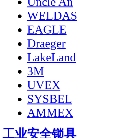
Uncle An
WELDAS
EAGLE
Draeger
LakeLand
3M
UVEX
SYSBEL
AMMEX
工业安全锁具