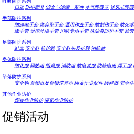
呼吸防护系列
口罩
防护面具
滤盒与滤罐、配件
空气呼吸器
送风式呼吸
手部防护系列
防静电手套
抛弃型手套
通用作业手套
防割伤手套
防化学
缘手套
受控环境手套
消防专用手套
抗油类防护手套
袖套
足部防护系列
鞋套
安全鞋
防护靴
安全鞋头及护胫
消防靴
身体防护系列
防化服
隔热服
阻燃服
消防服
防电弧服
防静电服
焊工服
坠落防护系列
安全钩
自锁器及自锁速差器
绳索作业配件
缓降器
安全生
其他作业防护
焊接作业防护
液氮作业防护
促销活动