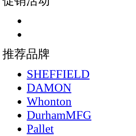
促销活动
推荐品牌
SHEFFIELD
DAMON
Whonton
DurhamMFG
Pallet