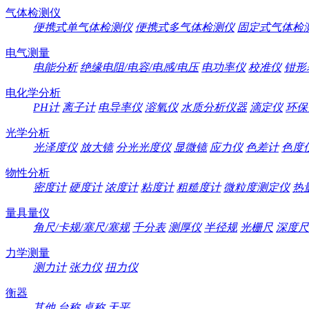
气体检测仪
便携式单气体检测仪
便携式多气体检测仪
固定式气体检
电气测量
电能分析
绝缘电阻/电容/电感/电压
电功率仪
校准仪
钳形
电化学分析
PH计
离子计
电导率仪
溶氧仪
水质分析仪器
滴定仪
环保
光学分析
光泽度仪
放大镜
分光光度仪
显微镜
应力仪
色差计
色度
物性分析
密度计
硬度计
浓度计
粘度计
粗糙度计
微粒度测定仪
热
量具量仪
角尺/卡规/塞尺/塞规
千分表
测厚仪
半径规
光栅尺
深度尺
力学测量
测力计
张力仪
扭力仪
衡器
其他
台称
桌称
天平