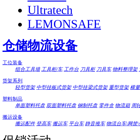
Ultratech
LEMONSAFE
仓储物流设备
工位装备
组合工具墙
工具柜/车
工作台
刀具柜
刀具车
物料整理架
货架系列
轻型货架
中型挂板式货架
中型挂梁式货架
重型货架
横量
塑料制品
单面塑料托盘
双面塑料托盘
钢制托盘
零件盒
物流箱
周
搬运设备
搬运配件
登高车
搬运车
平台车
静音推车
物流台车\网筐