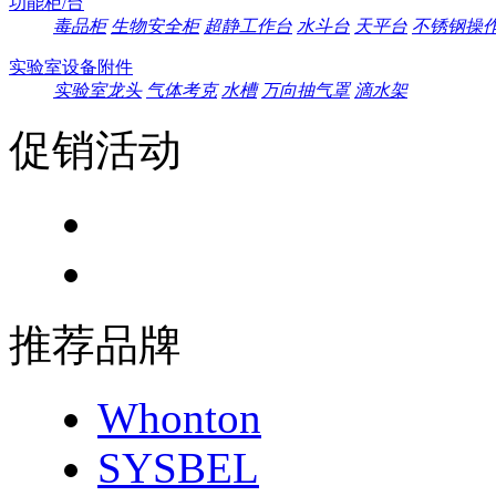
功能柜/台
毒品柜
生物安全柜
超静工作台
水斗台
天平台
不锈钢操
实验室设备附件
实验室龙头
气体考克
水槽
万向抽气罩
滴水架
促销活动
推荐品牌
Whonton
SYSBEL