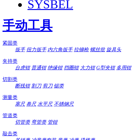
SYSBEL
手动工具
紧固类
扳手
扭力扳手
内六角扳手
拉铆枪
螺丝批
旋具头
夹持类
台虎钳
普通钳
绝缘钳
挡圈钳
大力钳
G型夹钳
多用钳
切割类
断线钳
割刀
剪刀
锯类
测量类
塞尺
卷尺
水平尺
不锈钢尺
管道类
切管类
弯管类
管钳
敲击类