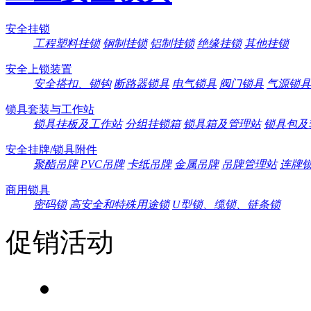
安全挂锁
工程塑料挂锁
钢制挂锁
铝制挂锁
绝缘挂锁
其他挂锁
安全上锁装置
安全搭扣、锁钩
断路器锁具
电气锁具
阀门锁具
气源锁具
锁具套装与工作站
锁具挂板及工作站
分组挂锁箱
锁具箱及管理站
锁具包及
安全挂牌/锁具附件
聚酯吊牌
PVC吊牌
卡纸吊牌
金属吊牌
吊牌管理站
连牌
商用锁具
密码锁
高安全和特殊用途锁
U型锁、缆锁、链条锁
促销活动