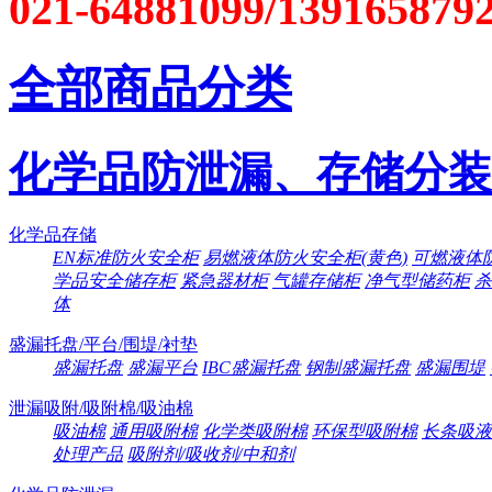
021-64881099/139165879
全部商品分类
化学品防泄漏、存储分装
化学品存储
EN标准防火安全柜
易燃液体防火安全柜(黄色)
可燃液体防
学品安全储存柜
紧急器材柜
气罐存储柜
净气型储药柜
杀
体
盛漏托盘/平台/围堤/衬垫
盛漏托盘
盛漏平台
IBC盛漏托盘
钢制盛漏托盘
盛漏围堤
泄漏吸附/吸附棉/吸油棉
吸油棉
通用吸附棉
化学类吸附棉
环保型吸附棉
长条吸液
处理产品
吸附剂/吸收剂/中和剂