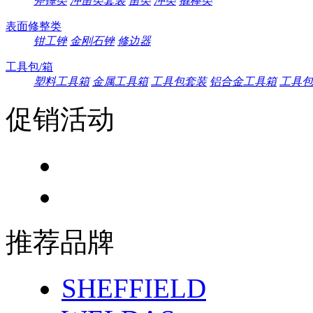
斧锤类
冲凿类套装
凿类
冲类
撬棒类
表面修整类
钳工锉
金刚石锉
修边器
工具包/箱
塑料工具箱
金属工具箱
工具包套装
铝合金工具箱
工具包
促销活动
推荐品牌
SHEFFIELD