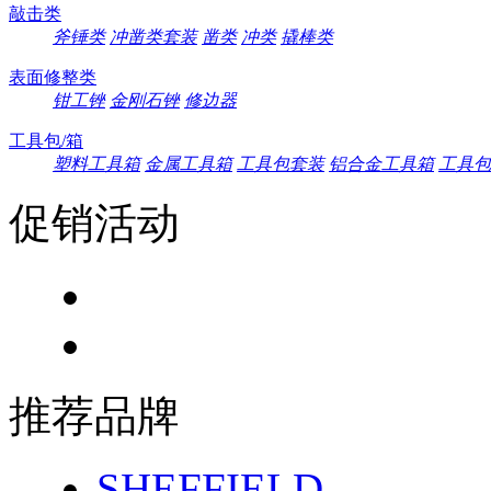
敲击类
斧锤类
冲凿类套装
凿类
冲类
撬棒类
表面修整类
钳工锉
金刚石锉
修边器
工具包/箱
塑料工具箱
金属工具箱
工具包套装
铝合金工具箱
工具包
促销活动
推荐品牌
SHEFFIELD