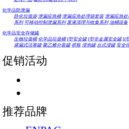
化学品防泄漏
防化垃圾袋
泄漏应急桶
泄漏应急处理袋套装
泄漏应急处
系列
可移动控制泄漏系列
废液清理与收集系列
油桶设备
化学品安全存储罐
生物垃圾桶
化学品垃圾桶
I型安全罐
I型非金属安全罐
I
盛漏式活塞罐
聚乙烯分装罐
挤瓶
浸泡罐
台式浸罐
安全
促销活动
推荐品牌