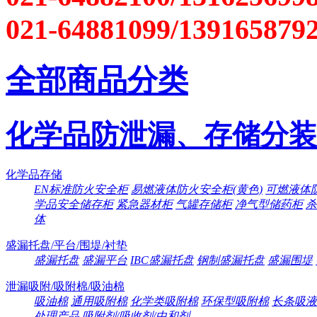
021-64881099/139165879
全部商品分类
化学品防泄漏、存储分装
化学品存储
EN标准防火安全柜
易燃液体防火安全柜(黄色)
可燃液体防
学品安全储存柜
紧急器材柜
气罐存储柜
净气型储药柜
杀
体
盛漏托盘/平台/围堤/衬垫
盛漏托盘
盛漏平台
IBC盛漏托盘
钢制盛漏托盘
盛漏围堤
泄漏吸附/吸附棉/吸油棉
吸油棉
通用吸附棉
化学类吸附棉
环保型吸附棉
长条吸液
处理产品
吸附剂/吸收剂/中和剂