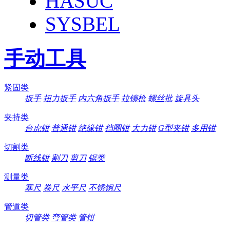
HASUC
SYSBEL
手动工具
紧固类
扳手
扭力扳手
内六角扳手
拉铆枪
螺丝批
旋具头
夹持类
台虎钳
普通钳
绝缘钳
挡圈钳
大力钳
G型夹钳
多用钳
切割类
断线钳
割刀
剪刀
锯类
测量类
塞尺
卷尺
水平尺
不锈钢尺
管道类
切管类
弯管类
管钳