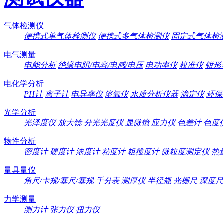
气体检测仪
便携式单气体检测仪
便携式多气体检测仪
固定式气体检
电气测量
电能分析
绝缘电阻/电容/电感/电压
电功率仪
校准仪
钳形
电化学分析
PH计
离子计
电导率仪
溶氧仪
水质分析仪器
滴定仪
环保
光学分析
光泽度仪
放大镜
分光光度仪
显微镜
应力仪
色差计
色度
物性分析
密度计
硬度计
浓度计
粘度计
粗糙度计
微粒度测定仪
热
量具量仪
角尺/卡规/塞尺/塞规
千分表
测厚仪
半径规
光栅尺
深度尺
力学测量
测力计
张力仪
扭力仪