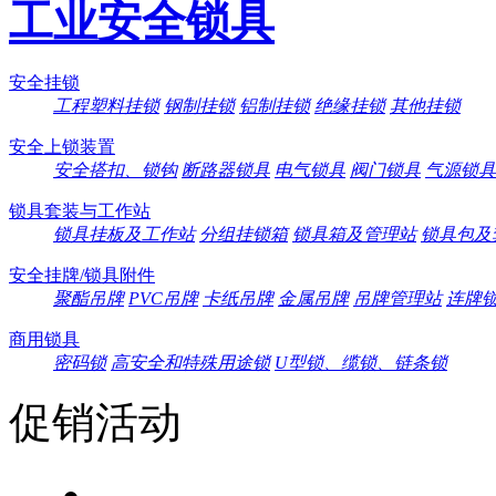
工业安全锁具
安全挂锁
工程塑料挂锁
钢制挂锁
铝制挂锁
绝缘挂锁
其他挂锁
安全上锁装置
安全搭扣、锁钩
断路器锁具
电气锁具
阀门锁具
气源锁具
锁具套装与工作站
锁具挂板及工作站
分组挂锁箱
锁具箱及管理站
锁具包及
安全挂牌/锁具附件
聚酯吊牌
PVC吊牌
卡纸吊牌
金属吊牌
吊牌管理站
连牌
商用锁具
密码锁
高安全和特殊用途锁
U型锁、缆锁、链条锁
促销活动