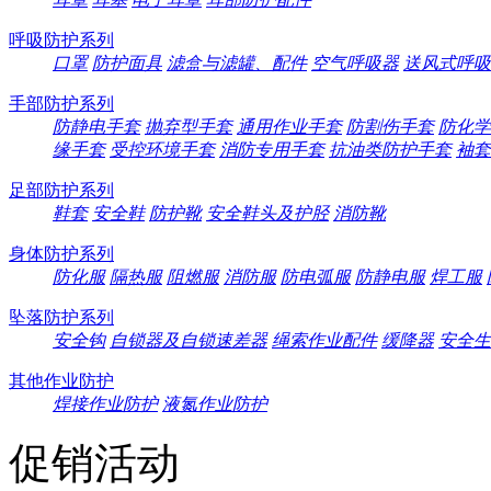
呼吸防护系列
口罩
防护面具
滤盒与滤罐、配件
空气呼吸器
送风式呼吸
手部防护系列
防静电手套
抛弃型手套
通用作业手套
防割伤手套
防化学
缘手套
受控环境手套
消防专用手套
抗油类防护手套
袖套
足部防护系列
鞋套
安全鞋
防护靴
安全鞋头及护胫
消防靴
身体防护系列
防化服
隔热服
阻燃服
消防服
防电弧服
防静电服
焊工服
坠落防护系列
安全钩
自锁器及自锁速差器
绳索作业配件
缓降器
安全生
其他作业防护
焊接作业防护
液氮作业防护
促销活动