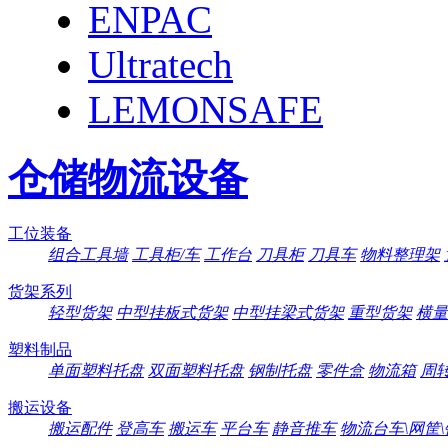
ENPAC
Ultratech
LEMONSAFE
仓储物流设备
工位装备
组合工具墙
工具柜/车
工作台
刀具柜
刀具车
物料整理架
货架系列
轻型货架
中型挂板式货架
中型挂梁式货架
重型货架
横量
塑料制品
单面塑料托盘
双面塑料托盘
钢制托盘
零件盒
物流箱
周
搬运设备
搬运配件
登高车
搬运车
平台车
静音推车
物流台车\网筐