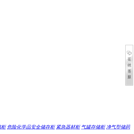
储柜
危险化学品安全储存柜
紧急器材柜
气罐存储柜
净气型储药