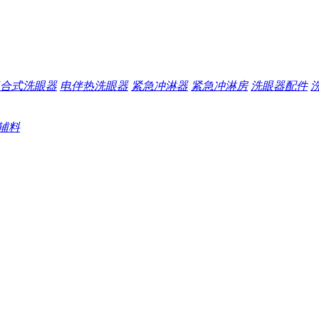
合式洗眼器
电伴热洗眼器
紧急冲淋器
紧急冲淋房
洗眼器配件
辅料