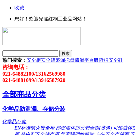
收藏
您好！欢迎光临红桐工业品网站！
热门搜索：
安全柜
安全罐
盛漏托盘
盛漏平台
吸附棉
安全鞋
咨询电话：
021-64882100/13162569980
021-64881099/13916587920
全部商品分类
化学品防泄漏、存储分装
化学品存储
EN标准防火安全柜
易燃液体防火安全柜(黄色)
可燃液体防
柜
杀虫剂安全储存柜
气雾罐回收装置
户外安全存储室
安