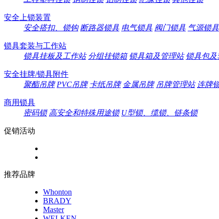
安全上锁装置
安全搭扣、锁钩
断路器锁具
电气锁具
阀门锁具
气源锁具
锁具套装与工作站
锁具挂板及工作站
分组挂锁箱
锁具箱及管理站
锁具包及
安全挂牌/锁具附件
聚酯吊牌
PVC吊牌
卡纸吊牌
金属吊牌
吊牌管理站
连牌
商用锁具
密码锁
高安全和特殊用途锁
U型锁、缆锁、链条锁
促销活动
推荐品牌
Whonton
BRADY
Master
WELKEN