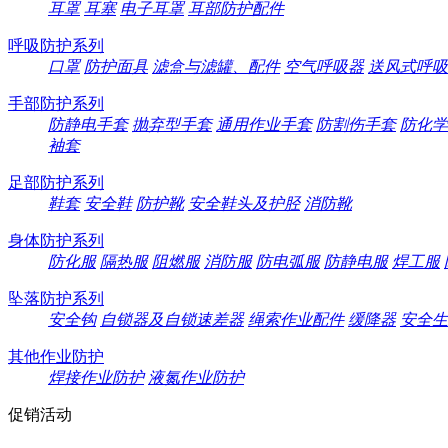
耳罩
耳塞
电子耳罩
耳部防护配件
呼吸防护系列
口罩
防护面具
滤盒与滤罐、配件
空气呼吸器
送风式呼吸
手部防护系列
防静电手套
抛弃型手套
通用作业手套
防割伤手套
防化学
袖套
足部防护系列
鞋套
安全鞋
防护靴
安全鞋头及护胫
消防靴
身体防护系列
防化服
隔热服
阻燃服
消防服
防电弧服
防静电服
焊工服
坠落防护系列
安全钩
自锁器及自锁速差器
绳索作业配件
缓降器
安全生
其他作业防护
焊接作业防护
液氮作业防护
促销活动