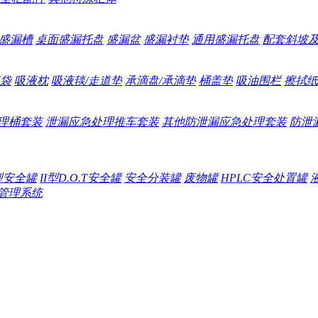
盛漏槽
桌面盛漏托盘
盛漏盆
盛漏衬垫
通用盛漏托盘
配套斜坡
袋
吸液枕
吸液毯/走道垫
承滴盘/承滴垫
桶盖垫
吸油围栏
擦拭纸
理桶套装
泄漏应急处理推车套装
其他防泄漏应急处理套装
防泄
I型安全罐
II型D.O.T安全罐
安全分装罐
废物罐
HPLC安全处置罐
管理系统