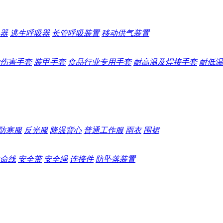
器
逃生呼吸器
长管呼吸装置
移动供气装置
伤害手套
装甲手套
食品行业专用手套
耐高温及焊接手套
耐低温
防寒服
反光服
降温背心
普通工作服
雨衣
围裙
命线
安全带
安全绳
连接件
防坠落装置