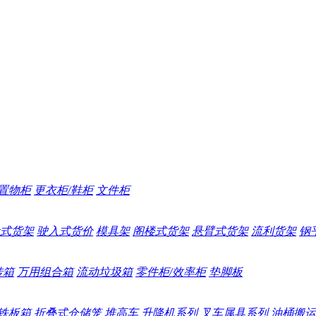
置物柜
更衣柜/鞋柜
文件柜
式货架
驶入式货价
模具架
阁楼式货架
悬臂式货架
流利货架
钢
转箱
万用组合箱
流动垃圾箱
零件柜/效率柜
垫脚板
\铁板箱
折叠式仓储笼
堆高车
升降机系列
叉车属具系列
油桶搬运