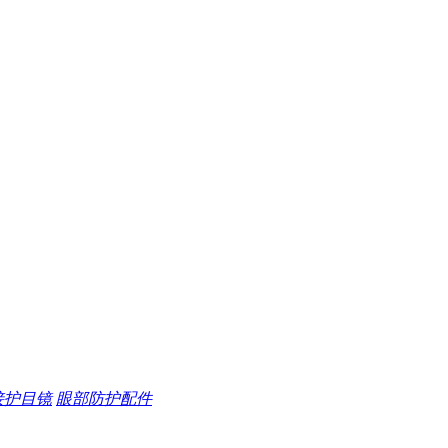
接护目镜
眼部防护配件