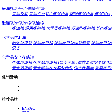
盛漏托盘/平台/围堤/衬垫
盛漏托盘
盛漏平台
IBC盛漏托盘
钢制盛漏托盘
盛漏围堤
泄漏吸附/吸附棉/吸油棉
吸油棉
通用吸附棉
化学类吸附棉
环保型吸附棉
长条吸液
化学品防泄漏
防化垃圾袋
泄漏应急桶
泄漏应急处理袋套装
泄漏应急处
设备
化学品安全存储罐
生物垃圾桶
化学品垃圾桶
I型安全罐
I型非金属安全罐
I
安全排液罐
安全罐漏斗及其他部件
烟蒂收集器
废弃溶剂
促销活动
推荐品牌
ENPAC