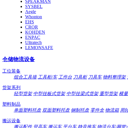
SPEAKMAN
SYSBEL
Aegle
Whonton
EHS
CROR
KOHDEN
ENPAC
Ultratech
LEMONSAFE
仓储物流设备
工位装备
组合工具墙
工具柜/车
工作台
刀具柜
刀具车
物料整理架
货架系列
轻型货架
中型挂板式货架
中型挂梁式货架
重型货架
横量
塑料制品
单面塑料托盘
双面塑料托盘
钢制托盘
零件盒
物流箱
周
搬运设备
搬运配件
登高车
搬运车
平台车
静音推车
物流台车\网筐