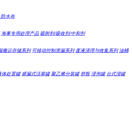
及防水布
海事专用处理产品
吸附剂/吸收剂/中和剂
漏搬运存储系列
可移动控制泄漏系列
废液清理与收集系列
油桶
液体处置罐
盛漏式活塞罐
聚乙烯分装罐
挤瓶
浸泡罐
台式浸罐