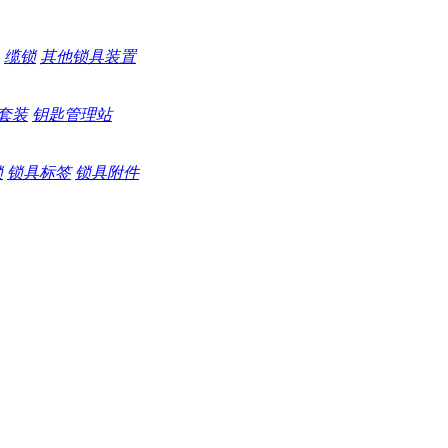
缆锁
其他锁具装置
套装
钥匙管理站
锁
锁具标签
锁具附件