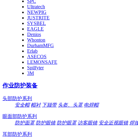
SPC
Ultratech
NEWPIG
JUSTRITE
SYSBEL
EAGLE
Denios
Whonton
DurhamMFG
Erlab
ASECOS
LEMONSAFE
Spilfyter
3M
作业防护装备
头部防护系列
安全帽
帽衬
下颏带
头盔、头罩
电焊帽
眼面部防护系列
防护面罩
防护眼镜
防护眼罩
访客眼镜
安全近视眼镜
焊
耳部防护系列