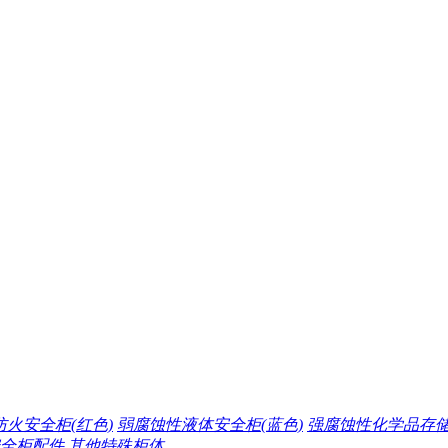
火安全柜(红色)
弱腐蚀性液体安全柜(蓝色)
强腐蚀性化学品存
全柜配件
其他特殊柜体